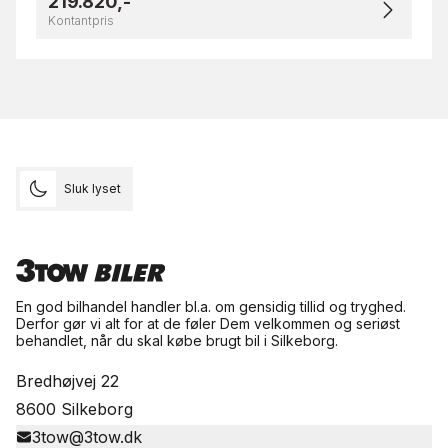
219.820,-
Kontantpris
Sluk lyset
En god bilhandel handler bl.a. om gensidig tillid og tryghed.
Derfor gør vi alt for at de føler Dem velkommen og seriøst
behandlet, når du skal købe brugt bil i Silkeborg.
Bredhøjvej 22
8600 Silkeborg
3tow@3tow.dk