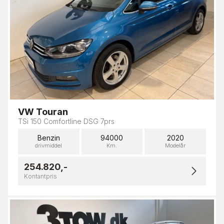
VW Touran
TSi 150 Comfortline DSG 7prs
Benzin
94000
2020
drivmiddel
Km.
Modelår
254.820,-
Kontantpris