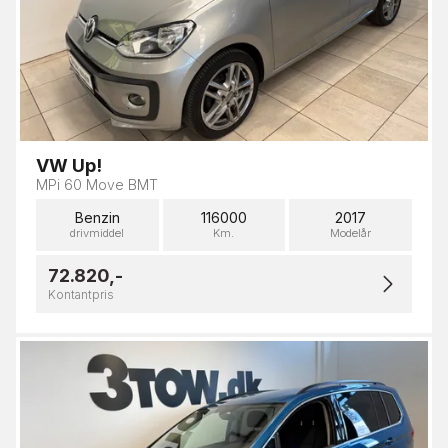
VW Up!
MPi 60 Move BMT
Benzin
116000
2017
drivmiddel
Km.
Modelår
72.820,-
Kontantpris