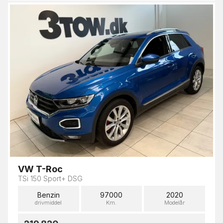
VW T-Roc
TSi 150 Sport+ DSG
Benzin
97000
2020
drivmiddel
Km.
Modelår