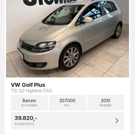
VW Golf Plus
TSi 122 Highline DSG
Benzin
207000
2010
drivmiddel
Km.
Modelår
39.820,-
Kontantpris