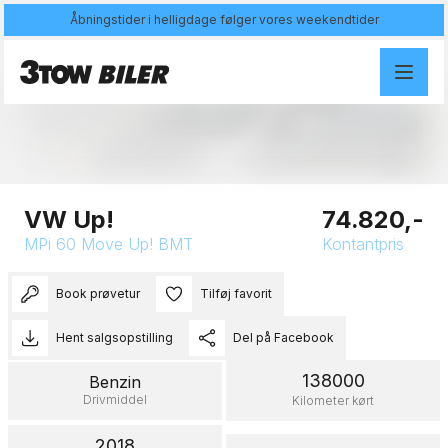
Åbningstider i helligdage følger vores weekendtider
Åben galleri
VW Up!
74.820,-
MPi 60 Move Up! BMT
Kontantpris
Book prøvetur
Tilføj favorit
Hent salgsopstilling
Del på Facebook
138000
Benzin
Drivmiddel
Kilometer kørt
2018