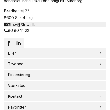
behandlet, når du skal købe brugt bil i Silkeborg.
Bredhøjvej 22
8600 Silkeborg
3tow@3tow.dk
86 80 11 22
Biler
Tryghed
Finansiering
Værksted
Kontakt
Favoritter