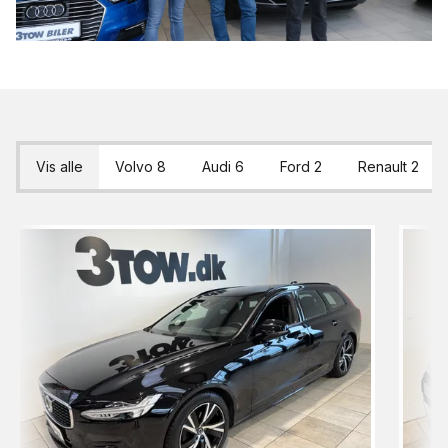
Vis alle
Volvo
8
Audi
6
Ford
2
Renault
2