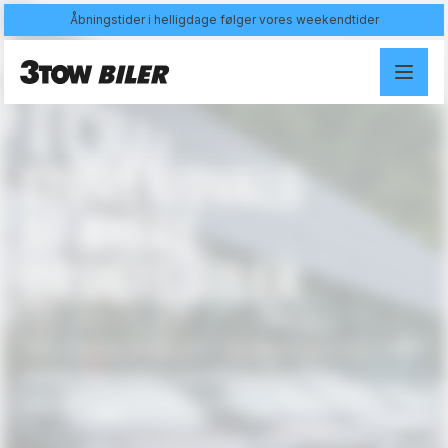
Åbningstider i helligdage følger vores weekendtider
STORT
UDVALG
AF
NYERE
BRUGTE
BILER
"Kom ind og se dig om - og tag en prøvetur. Man
skal jo have bilen i hænderne og mærke
køreegenskaberne på vejen." - 3tow Biler