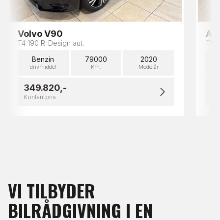
Volvo V90
Au
T4 190 R-Design aut.
TFSi
Benzin
79000
2020
B
drivmiddel
Km.
Modelår
349.820,-
2
Kontantpris
Ko
VI
TILBYDER
BILRÅDGIVNING
I
EN