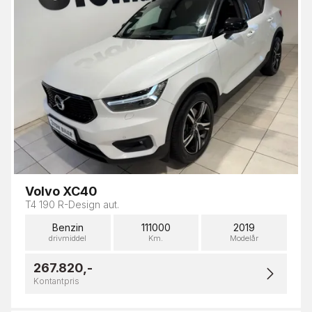
Volvo XC40
T4 190 R-Design aut.
Benzin
111000
2019
drivmiddel
Km.
Modelår
267.820,-
Kontantpris