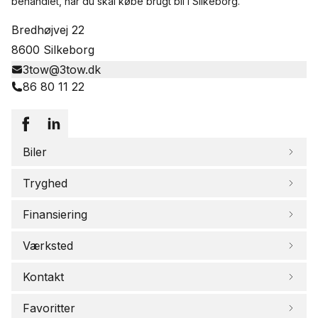
behandlet, når du skal købe brugt bil i Silkeborg.
Bredhøjvej 22
8600 Silkeborg
3tow@3tow.dk
86 80 11 22
Biler
Tryghed
Finansiering
Værksted
Kontakt
Favoritter