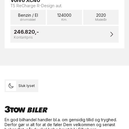
Volvo XC40
T5 ReCharge R-Design aut.
Benzin / El
124000
2020
drivmiddel
Km.
Modelår
246.820,-
Kontantpris
Sluk lyset
En god bilhandel handler bl.a. om gensidig tillid og tryghed.
Derfor gør vi alt for at de føler Dem velkommen og seriøst