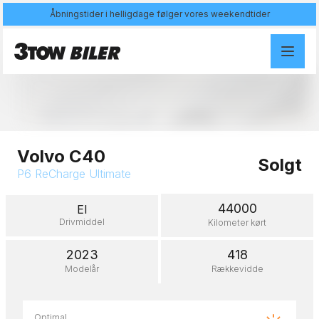
Åbningstider i helligdage følger vores weekendtider
Åben galleri
Volvo C40
Solgt
P6 ReCharge Ultimate
44000
El
Drivmiddel
Kilometer kørt
2023
418
Modelår
Rækkevidde
Optimal