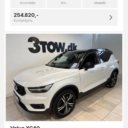
drivmiddel
Km.
Modelår
254.820,-
Kontantpris