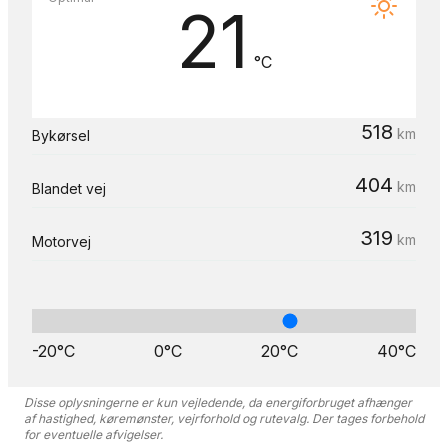
21
°C
518
km
Bykørsel
404
km
Blandet vej
319
km
Motorvej
-20°C
0°C
20°C
40°C
Disse oplysningerne er kun vejledende, da energiforbruget afhænger
af hastighed, køremønster, vejrforhold og rutevalg. Der tages forbehold
for eventuelle afvigelser.