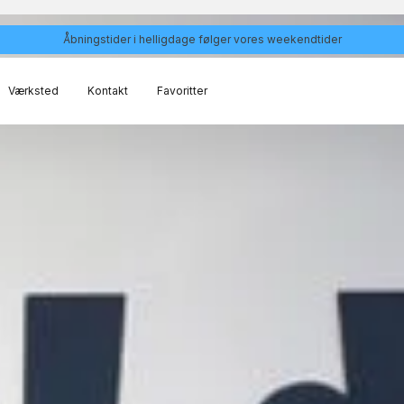
Åbningstider i helligdage følger vores weekendtider
Værksted
Kontakt
Favoritter