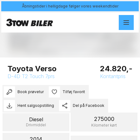
Åbningstider i helligdage følger vores weekendtider
Åben galleri
Toyota Verso
24.820,-
D-4D T2 Touch 7prs
Kontantpris
Book prøvetur
Tilføj favorit
Hent salgsopstilling
Del på Facebook
275000
Diesel
Drivmiddel
Kilometer kørt
2014