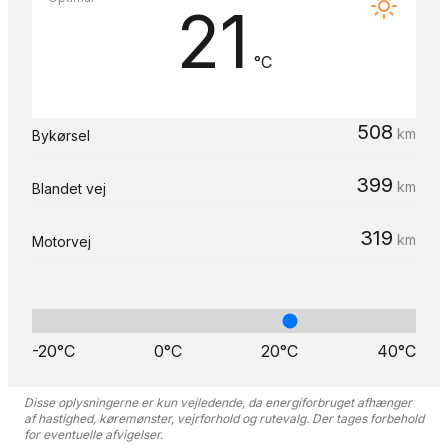
21
°C
508
km
Bykørsel
399
km
Blandet vej
319
km
Motorvej
-20°C
0°C
20°C
40°C
Disse oplysningerne er kun vejledende, da energiforbruget afhænger
af hastighed, køremønster, vejrforhold og rutevalg. Der tages forbehold
for eventuelle afvigelser.