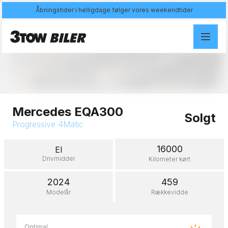
Åbningstider i helligdage følger vores weekendtider
Åben galleri
Mercedes EQA300
Solgt
Progressive 4Matic
16000
El
Drivmiddel
Kilometer kørt
2024
459
Modelår
Rækkevidde
Optimal