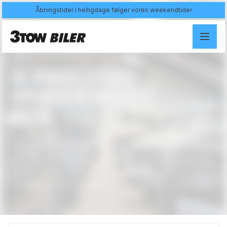
Åbningstider i helligdage følger vores weekendtider
SE
VORES
STORE
UDVALG
AF
BRUGTE
BILER
Vi er din bilforhandler, når det kommer til køb af ny,
brugt bil. Hos os finder du nemlig altid et bredt udvalg
af nye, brugte biler i mange forskellige mærker og
prisklasser. Skal vi hjælpe med at finde din næste bil?