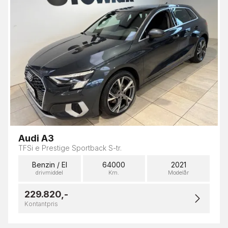
Audi A3
TFSi e Prestige Sportback S-tr.
Benzin / El
64000
2021
drivmiddel
Km.
Modelår
229.820,-
Kontantpris