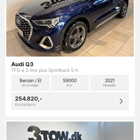
Audi Q3
TFSi e S-line plus Sportback S-tr.
Benzin / El
59000
2021
drivmiddel
Km.
Modelår
254.820,-
Kontantpris