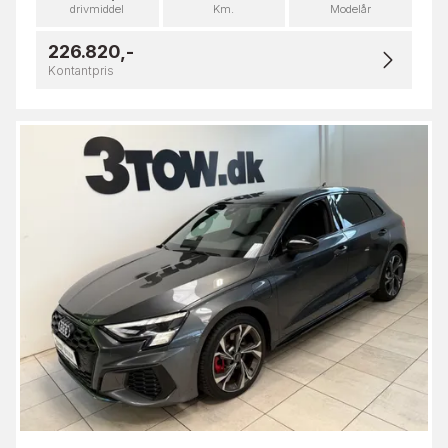
drivmiddel
Km.
Modelår
226.820,-
Kontantpris