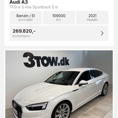
Audi A3
TFSi e S-line Sportback S-tr.
Benzin / El
109000
2021
drivmiddel
Km.
Modelår
269.820,-
Kontantpris